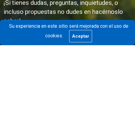
¡Si tienes dudas, preguntas, inquietudes, o
incluso propuestas no dudes en hacérnoslo
saber!
Su experiencia en este sitio será mejorada con el uso de
cookies.
Aceptar
Contáctanos
Smart Silver Tech
Smart Silver Tech es una solución innovadora
diseñada para mejorar la calidad de vida de las
personas mayores. Con nuestro asistente de
voz (HUB), plataforma web para profesionales